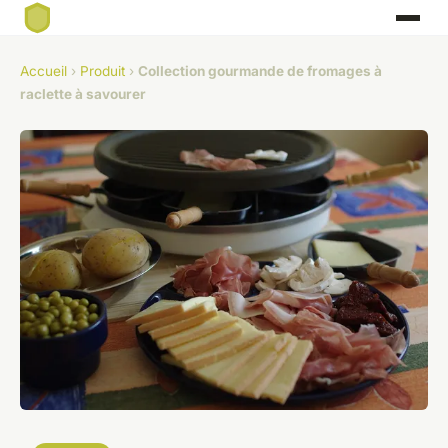
Accueil
›
Produit
›
Collection gourmande de fromages à
raclette à savourer