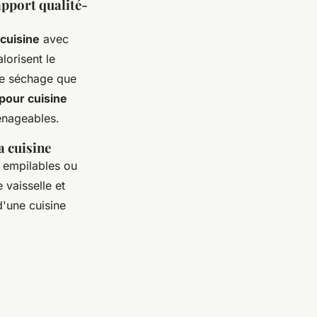
apport qualité-
 cuisine
avec
lorisent le
de séchage que
 pour cuisine
énageables.
a cuisine
s empilables ou
 vaisselle et
d'une cuisine