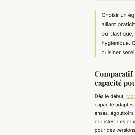
Choisir un ég
alliant prati
ou plastique,
hygiénique. C
cuisiner sere
Comparatif d
capacité pou
Dès le début,
Mon
capacité adaptés
anses, égouttoirs
robustes. Les pri
pour des version