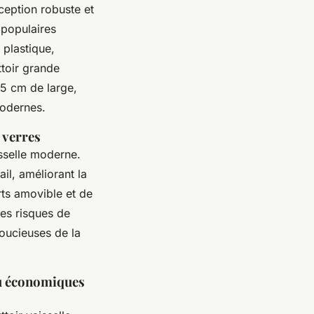
eption robuste et
 populaires
 plastique,
ttoir grande
5 cm de large,
modernes.
 verres
isselle moderne.
il, améliorant la
ts amovible et de
les risques de
soucieuses de la
ou économiques