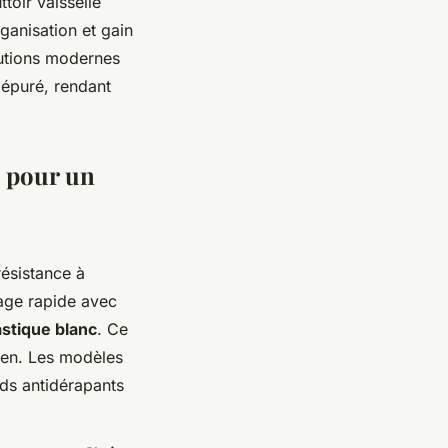
toir vaisselle
ganisation et gain
olutions modernes
c épuré, rendant
n pour un
résistance à
yage rapide avec
astique blanc
. Ce
dien. Les modèles
eds antidérapants