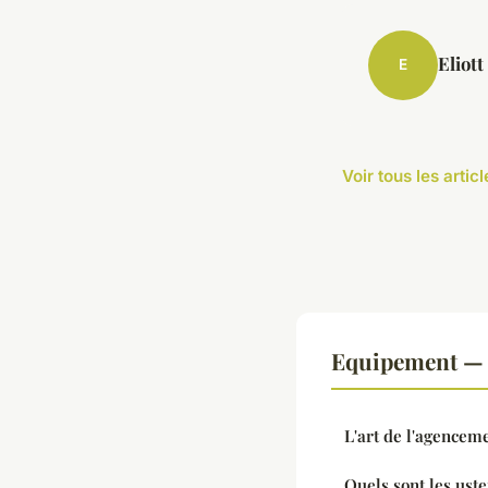
Eliott
E
Voir tous les arti
Equipement — 
L'art de l'agenceme
Quels sont les uste