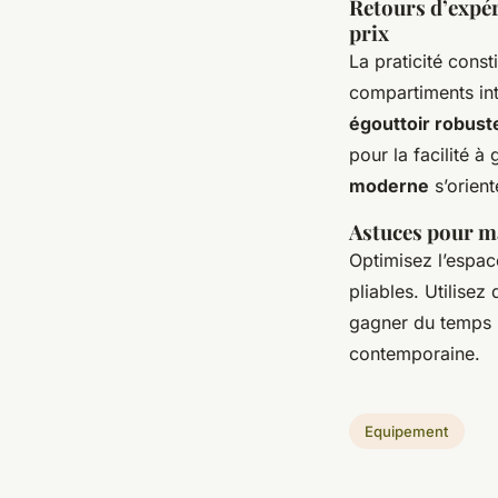
Retours d’expéri
prix
La praticité cons
compartiments inté
égouttoir robust
pour la facilité à
moderne
s’orien
Astuces pour ma
Optimisez l’espa
pliables. Utilisez
gagner du temps l
contemporaine.
Equipement