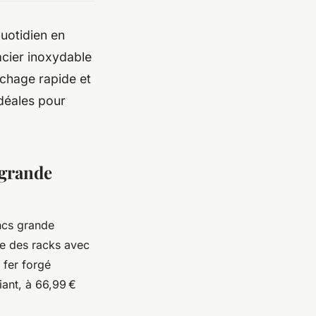
quotidien en
acier inoxydable
échage rapide et
idéales pour
 grande
ncs grande
e des racks avec
 fer forgé
ant, à 66,99 €