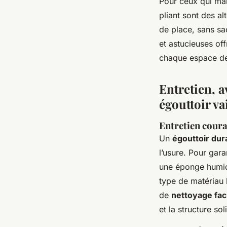
Pour ceux qui man
pliant sont des a
de place, sans sa
et astucieuses off
chaque espace de 
Entretien, a
égouttoir va
Entretien coura
Un
égouttoir dur
l’usure. Pour gara
une éponge humide
type de matériau 
de
nettoyage faci
et la structure so