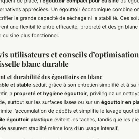
quent de place, l’
égouttoir compact pour cuisine
ou égout
lternatives appréciées. Un égouttoir économique combine or
crifier la grande capacité de séchage ni la stabilité. Ces s
rent une flexibilité entre efficacité, propreté et design blan
cuisine plus fonctionnel.
vis utilisateurs et conseils d’optimisatio
isselle blanc durable
nt et durabilité des égouttoirs en blanc
able et stable
séduit grâce à son entretien simplifié et à sa 
ntir la
propreté et hygiène égouttoir
, privilégiez un netto
, surtout sur les surfaces lisses ou sur un
égouttoir en pl
limite l’accumulation de dépôts et simplifie le lavage quoti
le égouttoir plastique
évitent les taches, tandis que les pi
lide assurent stabilité même lors d’un usage intensif.