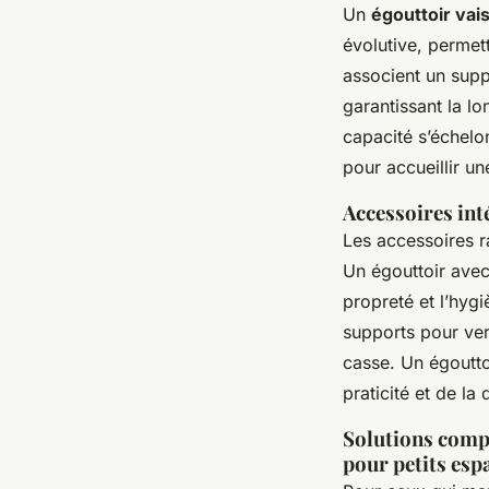
Un
égouttoir vai
évolutive, permet
associent un supp
garantissant la lo
capacité s’échelo
pour accueillir u
Accessoires int
Les accessoires ra
Un égouttoir avec 
propreté et l’hyg
supports pour verr
casse. Un égouttoi
praticité et de la 
Solutions compa
pour petits esp