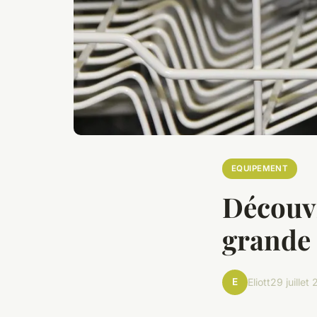
EQUIPEMENT
Découvr
grande 
E
Eliott
29 juillet