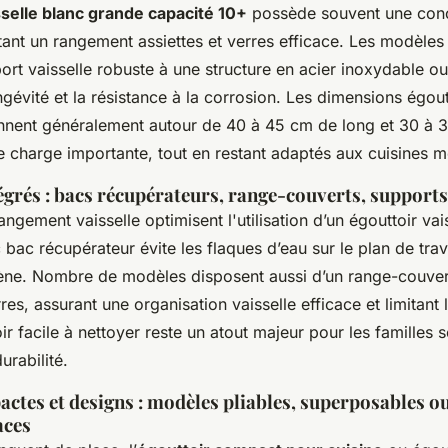
sselle blanc grande capacité 10+
possède souvent une conc
tant un rangement assiettes et verres efficace. Les modèles
ort vaisselle robuste à une structure en acier inoxydable ou
ngévité et la résistance à la corrosion. Les dimensions égou
nnent généralement autour de 40 à 45 cm de long et 30 à 3
ne charge importante, tout en restant adaptés aux cuisines 
égrés : bacs récupérateurs, range-couverts, supports
ngement vaisselle optimisent l'utilisation d’un égouttoir va
bac récupérateur évite les flaques d’eau sur le plan de trava
iène. Nombre de modèles disposent aussi d’un range-couver
es, assurant une organisation vaisselle efficace et limitant 
r facile à nettoyer reste un atout majeur pour les familles 
durabilité.
ctes et designs : modèles pliables, superposables 
aces