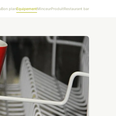
u
Bon plan
Equipement
Minceur
Produit
Restaurant bar