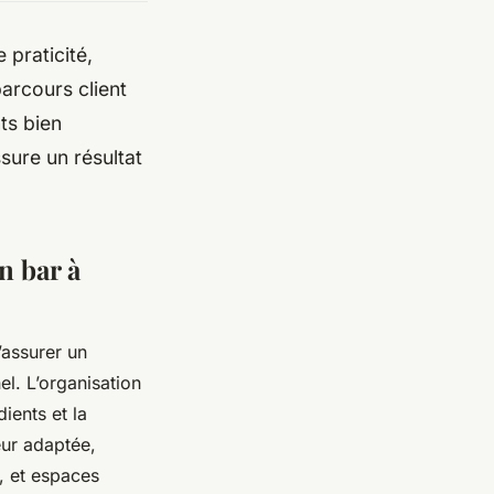
 praticité,
parcours client
nts bien
sure un résultat
n bar à
d’assurer un
el. L’organisation
dients et la
eur adaptée,
s, et espaces