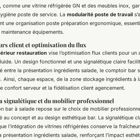
, comme une vitrine réfrigérée GN et des meubles inox, gar
 hygiène poste de service. La
modularité poste de travail
s’
ant une organisation poste préparation ergonomique, essentie
la maintenance équipements.
rs client et optimisation du flux
érieur restauration
vise l’optimisation flux clients pour un 
 fluide. Un design fonctionnel et une signalétique claire facili
sé entre la présentation ingrédients salade, le comptoir bar s
. Ainsi, chaque espace, de la zone stockage ingrédients à l
le confort serveur et la fidélisation client agencement.
la signalétique et du mobilier professionnel
on bar à salade repose sur le choix de mobilier professionn
 au concept et au design esthétique bar. La signalétique cla
ue l’intégration de vitrines réfrigérées conserve la fraîcheu
la présentation ingrédients salade, renforçant l’impact esth