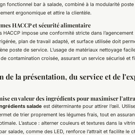
ign fonctionnel bar à salade, combiné à la modularité poste 
ement ergonomique et attire la clientèle.
rmes HACCP et sécurité alimentaire
s HACCP impose une conformité stricte dans l’agencement b
rigérée, plan de travail adapté, et surface utilisée doit perm
iène poste de service. L’usage de matériaux nettoyage faci
s de contamination croisée, assurant un service sécurisé et f
 de la présentation, du service et de l’e
ise en valeur des ingrédients pour maximiser l’attra
ingrédients salade
est déterminante pour attirer l’œil. Utili
ermet de trier proprement les légumes frais, tout en assuran
timale. L’astuce : alterner couleurs et textures dans la vitri
ar salade, comme des LED, renforce l’attrait et facilite le c