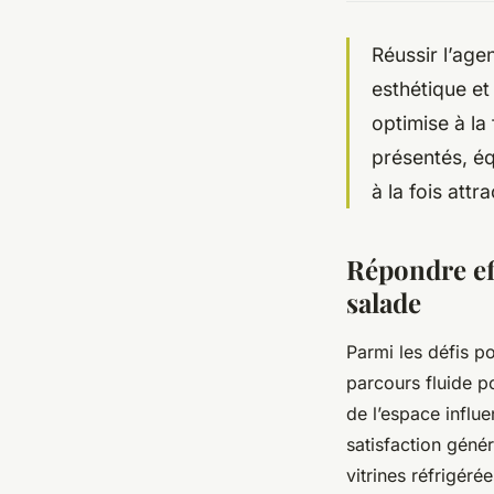
Réussir l’age
esthétique et
optimise à la 
présentés, éq
à la fois att
Répondre ef
salade
Parmi les défis po
parcours fluide po
de l’espace influe
satisfaction géné
vitrines réfrigéré