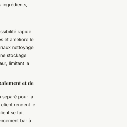
 ingrédients,
sibilité rapide
s et améliore le
tériaux nettoyage
zone stockage
ur, limitant la
paiement et de
n séparé pour la
client rendent le
lient se fait
agencement bar à