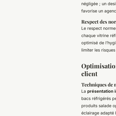
négligée ; un des
favorise un agenc
Respect des no
Le respect norme
chaque vitrine réf
optimisé de l’hyg
limiter les risque
Optimisation
client
Techniques de m
La
présentation 
bacs réfrigérés p
produits salade op
éclairage adapté b