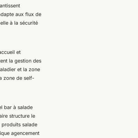
antissent
adapte aux flux de
lle à la sécurité
accueil et
tent la gestion des
aladier et la zone
a zone de self-
el bar à salade
ire structure le
r produits salade
étique agencement