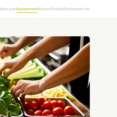
u
Bon plan
Equipement
Minceur
Produit
Restaurant bar