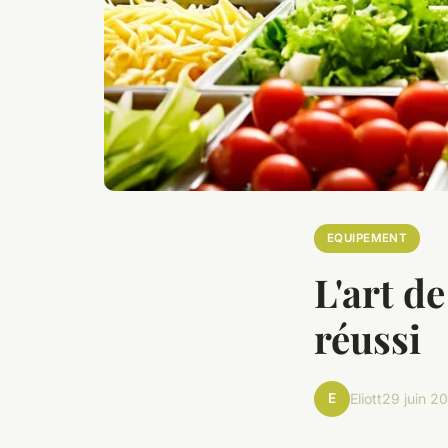
EQUIPEMENT
L'art d
réussi
E
Eliott
29 juin 2