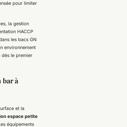
ensée pour limiter
es, la gestion
ementation HACCP
s dans les bacs GN
r un environnement
e dès le premier
 bar à
l
urface et la
ion espace petite
 Les équipements