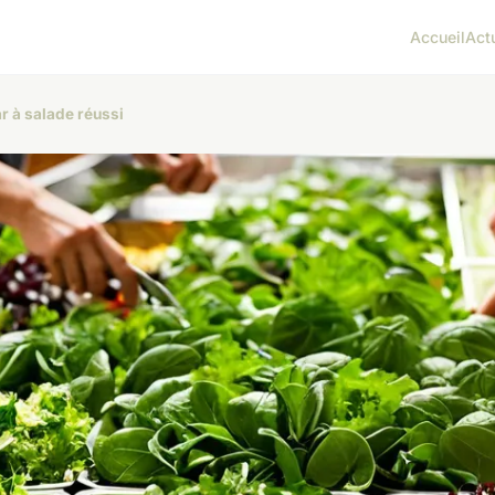
Accueil
Act
r à salade réussi