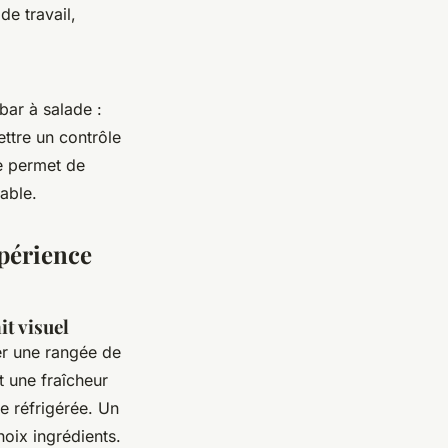
de travail,
ar à salade :
ettre un contrôle
le permet de
iable.
xpérience
it visuel
ser une rangée de
t une fraîcheur
ne réfrigérée. Un
hoix ingrédients.